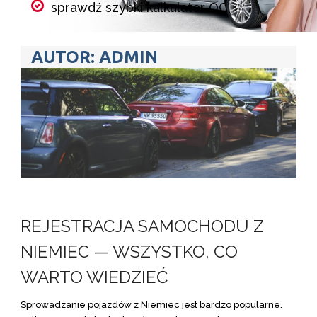
sprawdź szybki kalkulator OC
porównaj składki wszystkich
AUTOR:
ADMIN
ubezpieczycieli w kilka minut
wybierz ubezpieczenie i kup online
Kalkulator OC
REJESTRACJA SAMOCHODU Z
NIEMIEC — WSZYSTKO, CO
WARTO WIEDZIEĆ
Sprowadzanie pojazdów z Niemiec jest bardzo popularne.