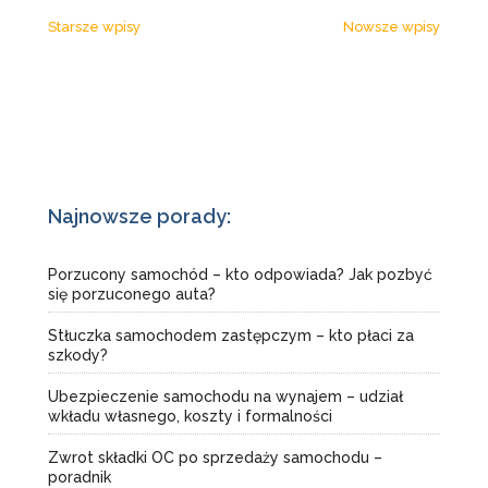
Nawigacja
Starsze wpisy
Nowsze wpisy
po
wpisach
Najnowsze porady:
Porzucony samochód – kto odpowiada? Jak pozbyć
się porzuconego auta?
Stłuczka samochodem zastępczym – kto płaci za
szkody?
Ubezpieczenie samochodu na wynajem – udział
wkładu własnego, koszty i formalności
Zwrot składki OC po sprzedaży samochodu –
poradnik