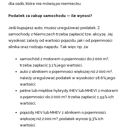
dla osób, które nie mówią po niemiecku.
Podatek za zakup samochodu — ile wynosi?
Jeśli kupujesz auto, musisz uregulować podatek. Z
samochody z Niemczech trzeba zapłacić tzw. akcyzę. Jej
wysokość zależy od wartości pojazdu, jak i od pojemności
silnika oraz rodzaju napędu. Tak więc np. za:
3
samochód z motorem o pojemności do 2 000 m
,
trzeba zapłacić 3,1% jego wartości,
3
auto z silnikiem o pojemności większej niż 2 000 m
,
należy uregulować podatek w wysokości 18,6% jego
wartości;
pełne lub miękkie hybrydy (HEV lub MHEV) z motorem
3
o pojemności do 2 000 m
, trzeba zapłacić 1,55% ich
wartości;
pojazdy HEV lub MHEV z silnikiem o pojemności
3
większej niż 2 000 m
, podatek wynosi 9,3% ich
wartości.