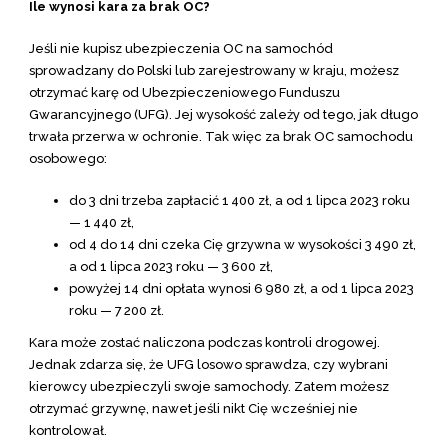
Ile wynosi kara za brak OC?
Jeśli nie kupisz ubezpieczenia OC na samochód
sprowadzany do Polski lub zarejestrowany w kraju, możesz
otrzymać karę od Ubezpieczeniowego Funduszu
Gwarancyjnego (UFG). Jej wysokość zależy od tego, jak długo
trwała przerwa w ochronie. Tak więc za brak OC samochodu
osobowego:
do 3 dni trzeba zapłacić 1 400 zł, a od 1 lipca 2023 roku
— 1 440 zł,
od 4 do 14 dni czeka Cię grzywna w wysokości 3 490 zł,
a od 1 lipca 2023 roku — 3 600 zł,
powyżej 14 dni opłata wynosi 6 980 zł, a od 1 lipca 2023
roku — 7 200 zł.
Kara może zostać naliczona podczas kontroli drogowej.
Jednak zdarza się, że UFG losowo sprawdza, czy wybrani
kierowcy ubezpieczyli swoje samochody. Zatem możesz
otrzymać grzywnę, nawet jeśli nikt Cię wcześniej nie
kontrolował.