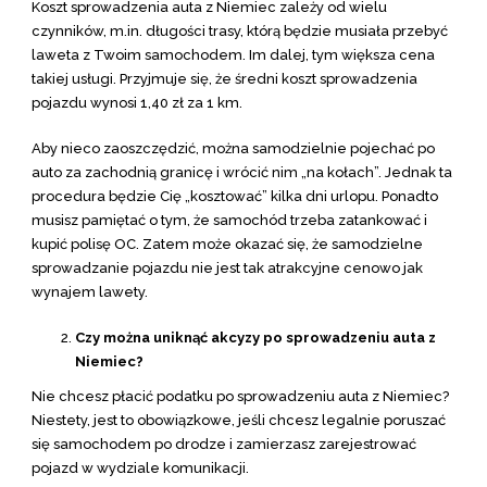
Koszt sprowadzenia auta z Niemiec zależy od wielu
czynników, m.in. długości trasy, którą będzie musiała przebyć
laweta z Twoim samochodem. Im dalej, tym większa cena
takiej usługi. Przyjmuje się, że średni koszt sprowadzenia
pojazdu wynosi 1,40 zł za 1 km.
Aby nieco zaoszczędzić, można samodzielnie pojechać po
auto za zachodnią granicę i wrócić nim „na kołach”. Jednak ta
procedura będzie Cię „kosztować” kilka dni urlopu. Ponadto
musisz pamiętać o tym, że samochód trzeba zatankować i
kupić polisę OC. Zatem może okazać się, że samodzielne
sprowadzanie pojazdu nie jest tak atrakcyjne cenowo jak
wynajem lawety.
Czy można uniknąć akcyzy po sprowadzeniu auta z
Niemiec?
Nie chcesz płacić podatku po sprowadzeniu auta z Niemiec?
Niestety, jest to obowiązkowe, jeśli chcesz legalnie poruszać
się samochodem po drodze i zamierzasz zarejestrować
pojazd w wydziale komunikacji.