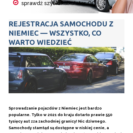
sprawdź szybki kalkulator OC
porównaj składki wszystkich
REJESTRACJA SAMOCHODU Z
ubezpieczycieli w kilka minut
NIEMIEC — WSZYSTKO, CO
wybierz ubezpieczenie i kup online
WARTO WIEDZIEĆ
Kalkulator OC
Sprowadzanie pojazdów z Niemiec jest bardzo
popularne. Tylko w 2021 do kraju dotarło prawie 550
tysięcy aut zza zachodniej granicy! Nic dziwnego.
Samochody stamtąd są dostępne w niskiej cenie, a