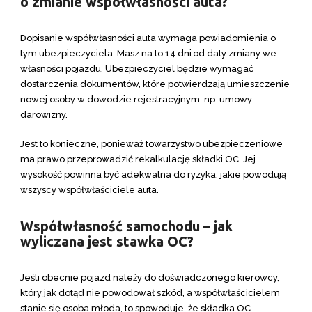
o zmianie współwłasności auta?
Dopisanie współwłasności auta wymaga powiadomienia o
tym ubezpieczyciela. Masz na to
14 dni
od daty zmiany we
własności pojazdu. Ubezpieczyciel będzie wymagać
dostarczenia dokumentów, które potwierdzają umieszczenie
nowej osoby w dowodzie rejestracyjnym, np. umowy
darowizny.
Jest to konieczne, ponieważ towarzystwo ubezpieczeniowe
ma prawo przeprowadzić rekalkulację składki OC. Jej
wysokość powinna być adekwatna do ryzyka, jakie powodują
wszyscy współwłaściciele auta.
Współwłasność samochodu – jak
wyliczana jest stawka OC?
Jeśli obecnie pojazd należy do doświadczonego kierowcy,
który jak dotąd nie powodował szkód, a współwłaścicielem
stanie się osoba młoda, to spowoduje, że składka OC