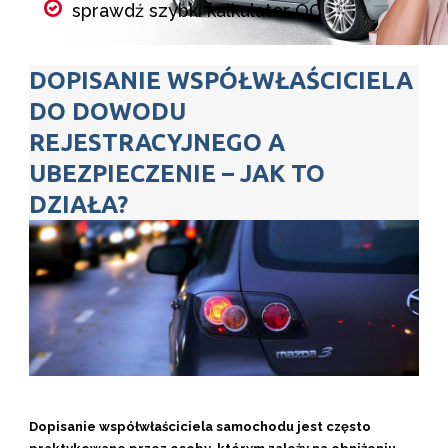
sprawdź szybki kalkulator OC
porównaj składki wszystkich
DOPISANIE WSPÓŁWŁAŚCICIELA
ubezpieczycieli w kilka minut
DO DOWODU
wybierz ubezpieczenie i kup online
REJESTRACYJNEGO A
UBEZPIECZENIE – JAK TO
DZIAŁA?
Kalkulator OC
Dopisanie współwłaściciela samochodu jest często