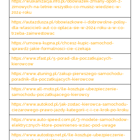
https://wulkanizacja.info.pl/obowiazek-zmiany-opon-z-
zimowych-na-letnie-wszystko-co-musisz-wiedziec-w-
2024-roku
https://autazdusza.pl/obowiazkowe-i-dobrowolne-polisy-
dla-wlascicieli-aut-co-oplaca-sie-w-2024-roku-a-w-co-
trzeba-zainwestowac
https://umowa-kupna.pl/chcesz-kupic-samochod-
sprawdz-jakie-formalnosci-cie-czekaja
https://www.2fast.pl/5-porad-dla-poczatkujacych-
kierowcow
https://www.4tuning.pl/zakup-pierwszego-samochodu-
poradnik-dla-poczatkujacych-kierowcow
https://www.all-moto.pl/ile-kosztuje-ubezpieczenie-
samochodu-poczatkujacego-kierowcy
https://www.autokod.pl/jak-zostac-kierowca-samochodu-
ciezarowego-prawo-jazdy-kategorii-c-i-ce-krok-po-kroku
https://www.auto-speed.com.pl/3-modele-samochodow-
elektrycznych-ktore-powinienes-wziac-pod-uwage
https://www.autostop.net.pl/ile-kosztuje-ubezpieczenie-