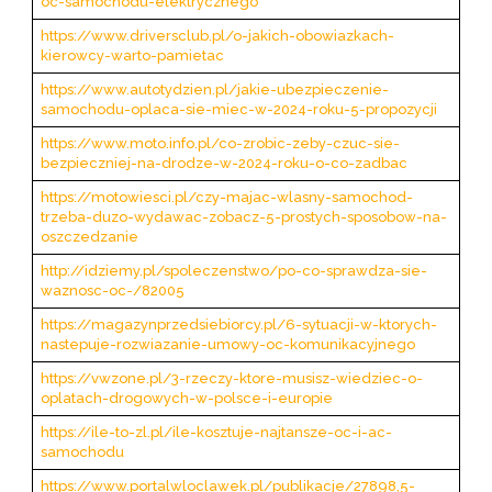
oc-samochodu-elektrycznego
https://www.driversclub.pl/o-jakich-obowiazkach-
kierowcy-warto-pamietac
https://www.autotydzien.pl/jakie-ubezpieczenie-
samochodu-oplaca-sie-miec-w-2024-roku-5-propozycji
https://www.moto.info.pl/co-zrobic-zeby-czuc-sie-
bezpieczniej-na-drodze-w-2024-roku-o-co-zadbac
https://motowiesci.pl/czy-majac-wlasny-samochod-
trzeba-duzo-wydawac-zobacz-5-prostych-sposobow-na-
oszczedzanie
http://idziemy.pl/spoleczenstwo/po-co-sprawdza-sie-
waznosc-oc-/82005
https://magazynprzedsiebiorcy.pl/6-sytuacji-w-ktorych-
nastepuje-rozwiazanie-umowy-oc-komunikacyjnego
https://vwzone.pl/3-rzeczy-ktore-musisz-wiedziec-o-
oplatach-drogowych-w-polsce-i-europie
https://ile-to-zl.pl/ile-kosztuje-najtansze-oc-i-ac-
samochodu
https://www.portalwloclawek.pl/publikacje/27898,5-