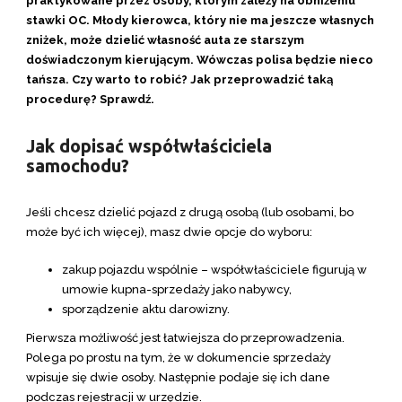
praktykowane przez osoby, którym zależy na obniżeniu
stawki OC. Młody kierowca, który nie ma jeszcze własnych
zniżek, może dzielić własność auta ze starszym
doświadczonym kierującym. Wówczas polisa będzie nieco
tańsza. Czy warto to robić? Jak przeprowadzić taką
procedurę? Sprawdź.
Jak dopisać współwłaściciela
samochodu?
Jeśli chcesz dzielić pojazd z drugą osobą (lub osobami, bo
może być ich więcej), masz dwie opcje do wyboru:
zakup pojazdu wspólnie – współwłaściciele figurują w
umowie kupna-sprzedaży jako nabywcy,
sporządzenie aktu darowizny.
Pierwsza możliwość jest łatwiejsza do przeprowadzenia.
Polega po prostu na tym, że w dokumencie sprzedaży
wpisuje się dwie osoby. Następnie podaje się ich dane
podczas rejestracji w urzędzie.