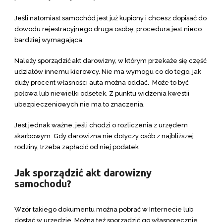
Jeśli natomiast samochód jest już kupiony i chcesz dopisać do
dowodu rejestracyjnego druga osobę, procedura jest nieco
bardziej wymagająca.
Należy sporządzić akt darowizny, w którym przekaże się część
udziałów innemu kierowcy. Nie ma wymogu co do tego, jak
duży procent
własności auta można oddać. Może to być
połowa lub niewielki odsetek. Z punktu widzenia kwestii
ubezpieczeniowych nie ma to znaczenia.
Jest jednak ważne, jeśli chodzi o rozliczenia z urzędem
skarbowym. Gdy darowizna nie dotyczy osób z najbliższej
rodziny, trzeba zapłacić od niej podatek
Jak sporządzić akt darowizny
samochodu?
Wzór takiego dokumentu można pobrać w Internecie lub
dostać w urzędzie. Można też sporządzić go własnoręcznie.