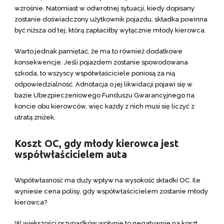
wzrośnie. Natomiast w odwrotnej sytuacji, kiedy dopisany
zostanie doświadczony użytkownik pojazdu, składka powinna
być niższa od tej, którą zapłaciłby wyłącznie młody kierowca.
Warto jednak pamiętać, że ma to również dodatkowe
konsekwencje. Jeśli pojazdem zostanie spowodowana
szkoda, to wszyscy współwłaściciele poniosą za nią
odpowiedzialność. Adnotacja o jej likwidacji pojawi się w
bazie Ubezpieczeniowego Funduszu Gwarancyjnego na
koncie obu kierowców, więc każdy z nich musi się liczyć z
utratą zniżek.
Koszt OC, gdy młody kierowca jest
współwłaścicielem auta
Współwłasność ma duży wpływ na wysokość składki OC. Ile
wyniesie cena polisy, gdy współwłaścicielem zostanie młody
kierowca?
W większości przypadków wpłynie to negatywnie na koszt