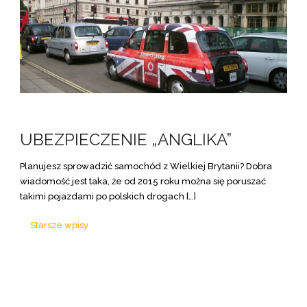
UBEZPIECZENIE „ANGLIKA”
Planujesz sprowadzić samochód z Wielkiej Brytanii? Dobra
wiadomość jest taka, że od 2015 roku można się poruszać
takimi pojazdami po polskich drogach […]
Nawigacja
Starsze wpisy
po
wpisach