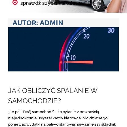
sprawdź szybki kalkulator OC
porównaj składki wszystkich
AUTOR:
ADMIN
ubezpieczycieli w kilka minut
wybierz ubezpieczenie i kup online
Kalkulator OC
JAK OBLICZYĆ SPALANIE W
SAMOCHODZIE?
„Ile pali Twój samochód?” – to pytanie z pewnością
niejednokrotnie usłyszał każdy kierowca. Nic dziwnego,
ponieważ wydatki na paliwo stanowią najważniejszy składnik