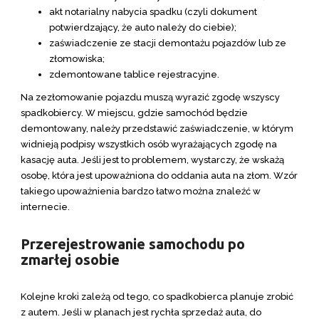
akt notarialny nabycia spadku (czyli dokument
potwierdzający, że auto należy do ciebie);
zaświadczenie ze stacji demontażu pojazdów lub ze
złomowiska;
zdemontowane tablice rejestracyjne.
Na zezłomowanie pojazdu muszą wyrazić zgodę wszyscy
spadkobiercy. W miejscu, gdzie samochód będzie
demontowany, należy przedstawić zaświadczenie, w którym
widnieją podpisy wszystkich osób wyrażających zgodę na
kasację auta. Jeśli jest to problemem, wystarczy, że wskażą
osobę, która jest upoważniona do oddania auta na złom. Wzór
takiego upoważnienia bardzo łatwo można znaleźć w
internecie.
Przerejestrowanie samochodu po
zmarłej osobie
Kolejne kroki zależą od tego, co spadkobierca planuje zrobić
z autem. Jeśli w planach jest rychła sprzedaż auta, do