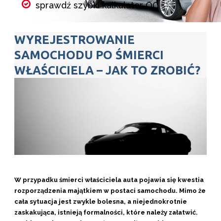
sprawdź szybki kalkulator OC
porównaj składki wszystkich
WYREJESTROWANIE
ubezpieczycieli w kilka minut
SAMOCHODU PO ŚMIERCI
wybierz ubezpieczenie i kup online
WŁAŚCICIELA – JAK TO ZROBIĆ?
Kalkulator OC
W przypadku śmierci właściciela auta pojawia się kwestia
rozporządzenia majątkiem w postaci samochodu. Mimo że
cała sytuacja jest zwykle bolesna, a niejednokrotnie
zaskakująca, istnieją formalności, które należy załatwić.