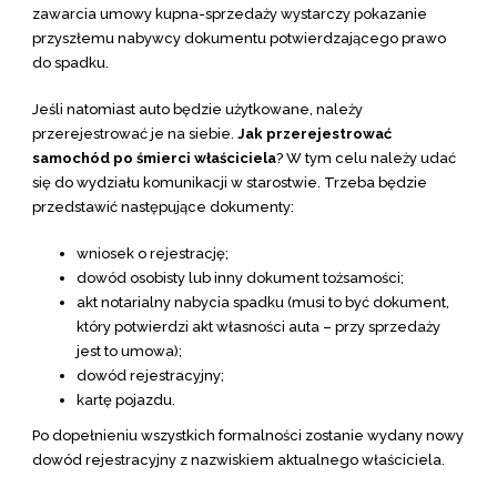
zawarcia umowy kupna-sprzedaży wystarczy pokazanie
przyszłemu nabywcy dokumentu potwierdzającego prawo
do spadku.
Jeśli natomiast auto będzie użytkowane, należy
przerejestrować je na siebie.
Jak przerejestrować
samochód po śmierci właściciela
? W tym celu należy udać
się do wydziału komunikacji w starostwie. Trzeba będzie
przedstawić następujące dokumenty:
wniosek o rejestrację;
dowód osobisty lub inny dokument tożsamości;
akt notarialny nabycia spadku (musi to być dokument,
który potwierdzi akt własności auta – przy sprzedaży
jest to umowa);
dowód rejestracyjny;
kartę pojazdu.
Po dopełnieniu wszystkich formalności zostanie wydany nowy
dowód rejestracyjny z nazwiskiem aktualnego właściciela.