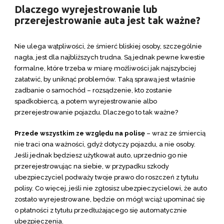
Dlaczego wyrejestrowanie lub
przerejestrowanie auta jest tak ważne?
Nie ulega wątpliwości, że śmierć bliskiej osoby, szczególnie
nagła, jest dla najbliższych trudna. Są jednak pewne kwestie
formalne, które trzeba w miarę możliwości jak najszybciej
załatwić, by uniknąć problemów. Taką sprawą jest właśnie
zadbanie o samochód – rozsądzenie, kto zostanie
spadkobiercą, a potem wyrejestrowanie albo
przerejestrowanie pojazdu. Dlaczego to tak ważne?
Przede wszystkim ze względu na polisę
– wraz ze śmiercią
nie traci ona ważności, gdyż dotyczy pojazdu, a nie osoby.
Jeśli jednak będziesz użytkował auto, uprzednio go nie
przerejestrowując na siebie, w przypadku szkody
ubezpieczyciel podważy twoje prawo do roszczeń z tytułu
polisy. Co więcej, jeśli nie zgłosisz ubezpieczycielowi, że auto
zostało wyrejestrowane, będzie on mógł wciąż upominać się
o płatności z tytułu przedłużającego się automatycznie
ubezpieczenia.