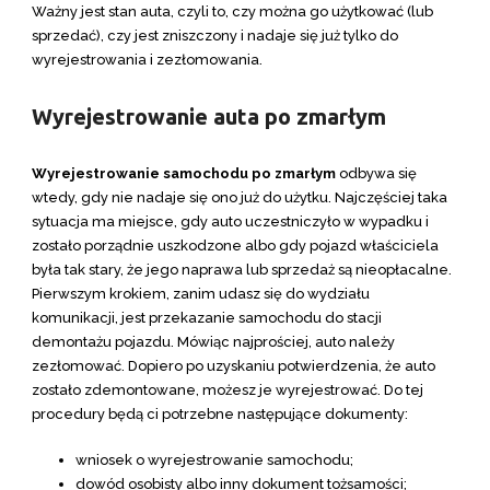
Ważny jest stan auta, czyli to, czy można go użytkować (lub
sprzedać), czy jest zniszczony i nadaje się już tylko do
wyrejestrowania i zezłomowania.
Wyrejestrowanie auta po zmarłym
Wyrejestrowanie samochodu po zmarłym
odbywa się
wtedy, gdy nie nadaje się ono już do użytku. Najczęściej taka
sytuacja ma miejsce, gdy auto uczestniczyło w wypadku i
zostało porządnie uszkodzone albo gdy pojazd właściciela
była tak stary, że jego naprawa lub sprzedaż są nieopłacalne.
Pierwszym krokiem, zanim udasz się do wydziału
komunikacji, jest przekazanie samochodu do stacji
demontażu pojazdu. Mówiąc najprościej, auto należy
zezłomować. Dopiero po uzyskaniu potwierdzenia, że auto
zostało zdemontowane, możesz je wyrejestrować. Do tej
procedury będą ci potrzebne następujące dokumenty:
wniosek o wyrejestrowanie samochodu;
dowód osobisty albo inny dokument tożsamości;