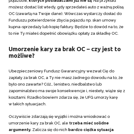
pojazdów,
których posiadaczami już nie są
. Na przykład
możesz dostać list wtedy, gdy sprzedałeś auto z ważną polisą
OC (zawartą na Twoje dane). Wówczas wystarczy dosłać do
Funduszu potwierdzenie zbycia pojazdu np. skan umowy
kupna-sprzedaży lub kopię faktury. Będzie to dowód na to, że
to nie Ty miałeś dopełnić obowiązku opłaty za składkę OC.
Umorzenie kary za brak OC – czy jest to
możliwe?
Ubezpieczeniowy Fundusz Gwarancyjny wezwał Cię do
zapłaty za brak OC, a Ty nie masz żadnego dowodu na to, że
było ono zawarte? Cóż… lenistwo, niedbalstwo lub
zapominalstwo ma swoje konsekwencje i, niestety, wiąże się z
kosztami. Rzadko bowiem zdarza się, że UFG umorzy karę
w takich sytuacjach.
Oczywiście zdarzają się wyjątki i można wnioskować o
umorzenie kary za brak OC, ale
trzeba mieć solidne
argumenty.
Zalicza się do nich
bardzo ciężka sytuacja