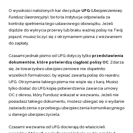
O wysokości nałożonych kar decyduje
UFG
(
Ubezpieczeniowy
Fundusz Gwarancyjny
), bo to ta instytucja odpowiada za
kontrolę spełnienia tego ustawowego obowiązku. Jeżeli
dojdzie do wykrycia przerwy lub braku ważnej polisy na Twój
pojazd, musisz liczyć się z otrzymaniem pisma z wezwaniem
do zapłaty.
Czasami jednak pismo od UFG dotyczy tylko
przedstawienia
dokumentów, które potwierdzą ciągłość polisy OC
. Zdarza
się, że towarzystwo ubezpieczeniowe nie dopełniło
wszelkich formalności, by wpisać zawartą polisę do rejestru
UFG. Otrzymanie takiego pisma nie wiąże się z karą. Musisz
tylko dosłać do UFG kopię potwierdzenia zawarcia umowy
OC z okresu, który Fundusz wskazał w wezwaniu. Jeżeli nie
posiadasz takiego dokumentu, możesz ubiegać się o wydanie
zaświadczenia o przebiegu ubezpieczenia komunikacyjnego
u danego ubezpieczyciela.
Czasami wezwania od UFG docierają do właścicieli