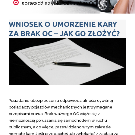
sprawdź szybki kalkulator OC
porównaj składki wszystkich
WNIOSEK O UMORZENIE KARY
ubezpieczycieli w kilka minut
ZA BRAK OC – JAK GO ZŁOŻYĆ?
wybierz ubezpieczenie i kup online
Kalkulator OC
Posiadanie ubezpieczenia odpowiedzialności cywilnej
posiadaczy pojazdów mechanicznych jest wymagane
przepisami prawa. Brak ważnego OC wiąże się z
niemożnością poruszania się samochodem w ruchu
publicznym, a co więcej przewidziano w tym zakresie
niemałe kary. Jeśli przegapiłeś lub zwlekałeś z zapłatą za