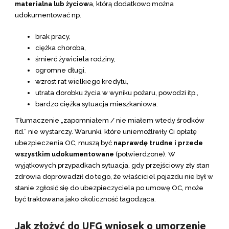
materialna lub życiow
a, którą dodatkowo można
udokumentować np.
brak pracy,
ciężka choroba,
śmierć żywiciela rodziny,
ogromne długi,
wzrost rat wielkiego kredytu,
utrata dorobku życia w wyniku pożaru, powodzi itp.,
bardzo ciężka sytuacja mieszkaniowa.
Tłumaczenie „zapomniałem / nie miałem wtedy środków
itd.” nie wystarczy. Warunki, które uniemożliwiły Ci opłatę
ubezpieczenia OC, muszą być
naprawdę trudne i przede
wszystkim udokumentowane
(potwierdzone). W
wyjątkowych przypadkach sytuacja, gdy przejściowy zły stan
zdrowia doprowadził do tego, że właściciel pojazdu nie był w
stanie zgłosić się do ubezpieczyciela po umowę OC, może
być traktowana jako okoliczność łagodząca.
Jak złożyć do UFG wniosek o umorzenie