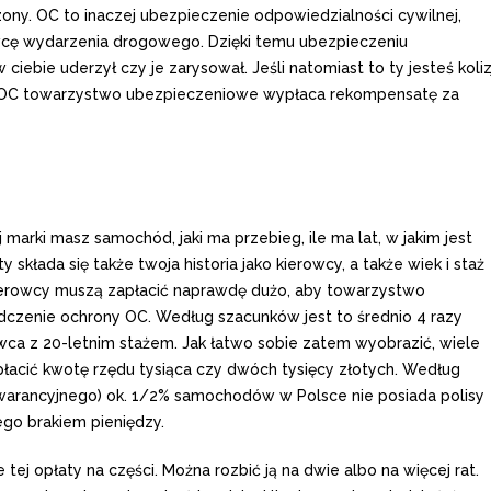
czony. OC to inaczej ubezpieczenie odpowiedzialności cywilnej,
wcę wydarzenia drogowego. Dzięki temu ubezpieczeniu
ciebie uderzył czy je zarysował. Jeśli natomiast to ty jesteś koliz
go OC towarzystwo ubezpieczeniowe wypłaca rekompensatę za
 marki masz samochód, jaki ma przebieg, ile ma lat, w jakim jest
 składa się także twoja historia jako kierowcy, a także wiek i staż
kierowcy muszą zapłacić naprawdę dużo, aby towarzystwo
czenie ochrony OC. Według szacunków jest to średnio 4 razy
ca z 20-letnim stażem. Jak łatwo sobie zatem wyobrazić, wiele
płacić kwotę rzędu tysiąca czy dwóch tysięcy złotych. Według
rancyjnego) ok. 1/2% samochodów w Polsce nie posiada polisy
ego brakiem pieniędzy.
tej opłaty na części. Można rozbić ją na dwie albo na więcej rat.