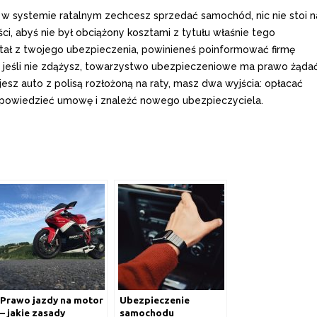
j w systemie ratalnym zechcesz sprzedać samochód, nic nie stoi n
ści, abyś nie był obciążony kosztami z tytułu właśnie tego
ystał z twojego ubezpieczenia, powinieneś poinformować firmę
– jeśli nie zdążysz, towarzystwo ubezpieczeniowe ma prawo żąda
ujesz auto z polisą rozłożoną na raty, masz dwa wyjścia: opłacać
wypowiedzieć umowę i znaleźć nowego ubezpieczyciela.
Prawo jazdy na motor
Ubezpieczenie
– jakie zasady
samochodu