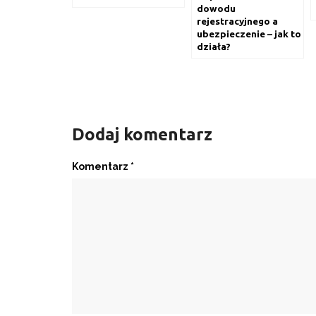
dowodu
rejestracyjnego a
ubezpieczenie – jak to
działa?
Dodaj komentarz
Komentarz
*