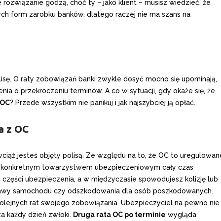
rozwiązanie godzą, choć ty – jako klient – musisz wiedzieć, że
nych form zarobku banków, dlatego raczej nie ma szans na
lisę. O raty zobowiązań banki zwykle dosyć mocno się upominają,
ia o przekroczeniu terminów. A co w sytuacji, gdy okaże się, że
 OC
? Przede wszystkim nie panikuj i jak najszybciej ją opłać.
a z OC
, wciąż jesteś objęty polisą. Ze względu na to, że OC to uregulowan
 konkretnym towarzystwem ubezpieczeniowym cały czas
ej części ubezpieczenia, a w międzyczasie spowodujesz kolizję lub
prawy samochodu czy odszkodowania dla osób poszkodowanych.
 kolejnych rat swojego zobowiązania. Ubezpieczyciel na pewno nie
za każdy dzień zwłoki.
Druga rata OC po terminie
wygląda