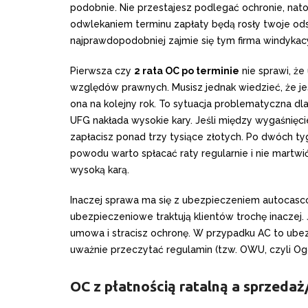
podobnie. Nie przestajesz podlegać ochronie, natom
odwlekaniem terminu zapłaty będą rosły twoje odse
najprawdopodobniej zajmie się tym firma windykac
Pierwsza czy
2 rata OC po terminie
nie sprawi, ż
względów prawnych. Musisz jednak wiedzieć, że jeśli
ona na kolejny rok. To sytuacja problematyczna d
UFG nakłada wysokie kary. Jeśli między wygaśnię
zapłacisz ponad trzy tysiące złotych. Po dwóch t
powodu warto spłacać raty regularnie i nie martwi
wysoką karą.
Inaczej sprawa ma się z ubezpieczeniem autocasco
ubezpieczeniowe traktują klientów trochę inaczej. 
umowa i stracisz ochronę. W przypadku AC to ubezpi
uważnie przeczytać regulamin (tzw. OWU, czyli Og
OC z płatnością ratalną a sprzed