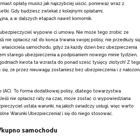
iast opłatę musisz jak najszybciej uiścić, ponieważ wraz z
tki. Gdy będziesz zwlekał z kolejnymi opłatami,
yjna, a w dalszych etapach nawet komornik.
e ubezpieczyciel wypowie ci umowę. Nie może tego zrobić ze
 nie opłacisz rat do końca trwania swojej polisy, nie przedłuży si
la właściciela samochodu, gdyż za każdy dzień bez ubezpieczenia
ciem starego ubezpieczenia a podpisaniem nowego minie tydzień,
ygodniach kwota ta wzrasta do ponad sześć tysięcy złotych! Z teg
ć się, że przez nieuwagę zostaniesz bez ubezpieczenia i z nałożon
 (AC). To forma dodatkowej polisy, dlatego towarzystwa
Jeśli nie opłacisz raty na czas, może zostać ci wypowiedziana
eczyciel ustala warunki, na jakich świadczy usługi, więc warto
ólne Warunki Ubezpieczenia) i się do niego stosować.
aż/kupno samochodu