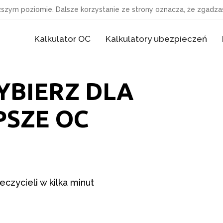
ższym poziomie. Dalsze korzystanie ze strony oznacza, że zgadzas
Kalkulator OC
Kalkulatory ubezpieczeń
YBIERZ DLA
PSZE OC
czycieli w kilka minut