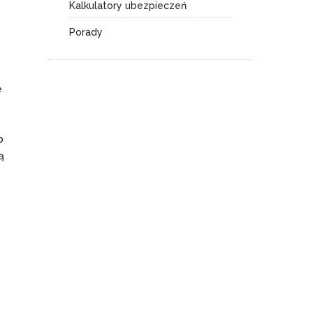
Kalkulatory ubezpieczeń
Porady
ę
o
ą