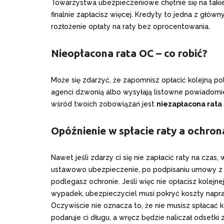
Towarzystwa ubezpieczeniowe chętnie się na takie 
finalnie zapłacisz więcej. Kredyty to jedna z głów
rozłożenie opłaty na raty bez oprocentowania.
Nieopłacona rata OC – co robić?
Może się zdarzyć, że zapomnisz opłacić kolejną po
agenci dzwonią albo wysyłają listowne powiadomien
wśród twoich zobowiązań jest
niezapłacona rata
Opóźnienie w spłacie raty a ochron
Nawet jeśli zdarzy ci się nie zapłacić raty na czas
ustawowo ubezpieczenie, po podpisaniu umowy z
podlegasz ochronie. Jeśli więc nie opłacisz kolejn
wypadek, ubezpieczyciel musi pokryć koszty na
Oczywiście nie oznacza to, że nie musisz spłacać
podaruje ci długu, a wręcz będzie naliczał odsetki 