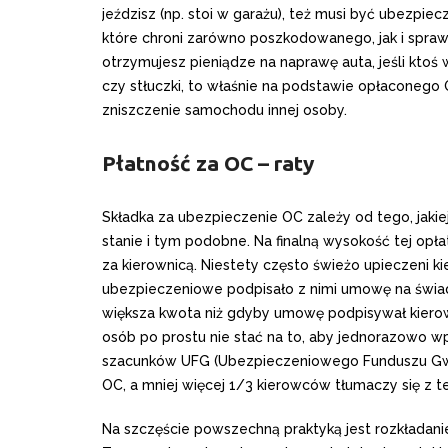
jeździsz (np. stoi w garażu), też musi być ubezpie
które chroni zarówno poszkodowanego, jak i spra
otrzymujesz pieniądze na naprawę auta, jeśli ktoś w 
czy stłuczki, to właśnie na podstawie opłacone
zniszczenie samochodu innej osoby.
Płatność za OC – raty
Składka za ubezpieczenie OC zależy od tego, jakiej
stanie i tym podobne. Na finalną wysokość tej opłaty
za kierownicą. Niestety często świeżo upieczeni 
ubezpieczeniowe podpisało z nimi umowę na świad
większa kwota niż gdyby umowę podpisywał kierow
osób po prostu nie stać na to, aby jednorazowo w
szacunków UFG (Ubezpieczeniowego Funduszu Gwa
OC, a mniej więcej 1/3 kierowców tłumaczy się z t
Na szczęście powszechną praktyką jest rozkładanie 