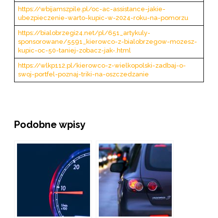
https://wbijamszpile.pl/oc-ac-assistance-jakie-
ubezpieczenie-warto-kupic-w-2024-roku-na-pomorzu
https://bialobrzegi24.net/pl/651_artykuly-
sponsorowane/5591_kierowco-z-bialobrzegow-mozesz-
kupic-oc-50-taniej-zobacz-jak-.html
https://wlkp112.pl/kierowco-z-wielkopolski-zadbaj-o-
swoj-portfel-poznaj-triki-na-oszczedzanie
Podobne wpisy