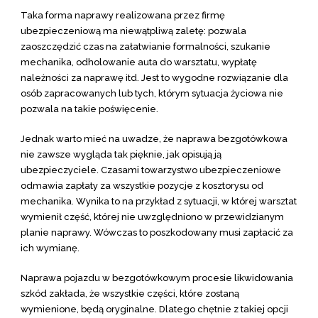
Taka forma naprawy realizowana przez firmę
ubezpieczeniową ma niewątpliwą zaletę: pozwala
zaoszczędzić czas na załatwianie formalności, szukanie
mechanika, odholowanie auta do warsztatu, wypłatę
należności za naprawę itd. Jest to wygodne rozwiązanie dla
osób zapracowanych lub tych, którym sytuacja życiowa nie
pozwala na takie poświęcenie.
Jednak warto mieć na uwadze, że naprawa bezgotówkowa
nie zawsze wygląda tak pięknie, jak opisują ją
ubezpieczyciele. Czasami towarzystwo ubezpieczeniowe
odmawia zapłaty za wszystkie pozycje z kosztorysu od
mechanika. Wynika to na przykład z sytuacji, w której warsztat
wymienił część, której nie uwzględniono w przewidzianym
planie naprawy. Wówczas to poszkodowany musi zapłacić za
ich wymianę.
Naprawa pojazdu w bezgotówkowym procesie likwidowania
szkód zakłada, że wszystkie części, które zostaną
wymienione, będą oryginalne. Dlatego chętnie z takiej opcji