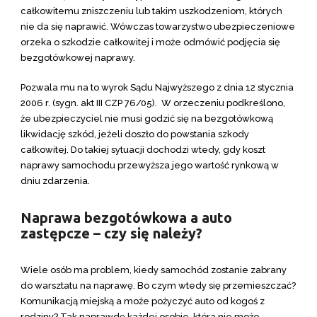
całkowitemu zniszczeniu lub takim uszkodzeniom, których
nie da się naprawić. Wówczas towarzystwo ubezpieczeniowe
orzeka o szkodzie całkowitej i może odmówić podjęcia się
bezgotówkowej naprawy.
Pozwala mu na to wyrok Sądu Najwyższego z dnia 12 stycznia
2006 r. (sygn. akt III CZP 76/05). W orzeczeniu podkreślono,
że ubezpieczyciel nie musi godzić się na bezgotówkową
likwidację szkód, jeżeli doszło do powstania szkody
całkowitej. Do takiej sytuacji dochodzi wtedy, gdy koszt
naprawy samochodu przewyższa jego wartość rynkową w
dniu zdarzenia.
Naprawa bezgotówkowa a auto
zastępcze – czy się należy?
Wiele osób ma problem, kiedy samochód zostanie zabrany
do warsztatu na naprawę. Bo czym wtedy się przemieszczać?
Komunikacją miejską a może pożyczyć auto od kogoś z
rodziny? Tak naprawdę każdej osobie, która nie może