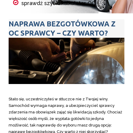
sprawdź szybki kalkulator OC
porównaj składki wszystkich
NAPRAWA BEZGOTÓWKOWA Z
ubezpieczycieli w kilka minut
OC SPRAWCY – CZY WARTO?
wybierz ubezpieczenie i kup online
Kalkulator OC
Stało się, uczestniczyłeś w stłuczce nie z Twojej winy.
Samochód wymaga naprawy, a ubezpieczyciel sprawcy
zdarzenia ma obowiązek zająć się likwidacją szkody. Chociaż
większość osób myśli, że wypłata gotówki to jedyna
możliwość, tak naprawdę do wyboru masz drugą opcję:
naprawę bezgotówkową. Czy warto z niej skorzystać?