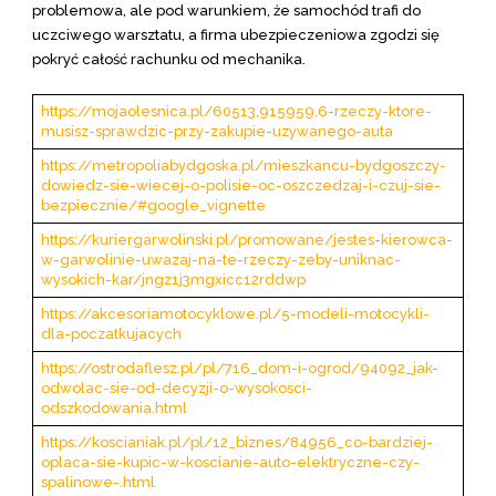
problemowa, ale pod warunkiem, że samochód trafi do
uczciwego warsztatu, a firma ubezpieczeniowa zgodzi się
pokryć całość rachunku od mechanika.
https://mojaolesnica.pl/60513,915959,6-rzeczy-ktore-
musisz-sprawdzic-przy-zakupie-uzywanego-auta
https://metropoliabydgoska.pl/mieszkancu-bydgoszczy-
dowiedz-sie-wiecej-o-polisie-oc-oszczedzaj-i-czuj-sie-
bezpiecznie/#google_vignette
https://kuriergarwolinski.pl/promowane/jestes-kierowca-
w-garwolinie-uwazaj-na-te-rzeczy-zeby-uniknac-
wysokich-kar/jngz1j3mgxicc12rddwp
https://akcesoriamotocyklowe.pl/5-modeli-motocykli-
dla-poczatkujacych
https://ostrodaflesz.pl/pl/716_dom-i-ogrod/94092_jak-
odwolac-sie-od-decyzji-o-wysokosci-
odszkodowania.html
https://koscianiak.pl/pl/12_biznes/84956_co-bardziej-
oplaca-sie-kupic-w-koscianie-auto-elektryczne-czy-
spalinowe-.html