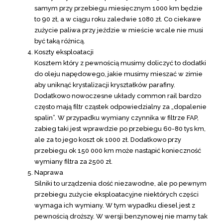
samym przy przebiegu miesięcznym 1000 km będzie
to 90 zł, a w ciągu roku zaledwie 1080 zł. Co ciekawe
zużycie paliwa przy jeździe w mieście wcale nie musi
być taką różnicą.
Koszty eksploatacji
Kosztem który z pewnością musimy doliczyć to dodatki
do oleju napędowego, jakie musimy mieszać w zimie
aby uniknąć krystalizacji kryształków parafiny.
Dodatkowo nowoczesne układy common rail bardzo
często mają filtr cząstek odpowiedzialny za „dopalenie
spalin”. W przypadku wymiany czynnika w filtrze FAP,
zabieg taki jest wprawdzie po przebiegu 60-80 tys km,
ale za to jego koszt ok 1000 zł. Dodatkowo przy
przebiegu ok 150 000 km może nastąpić konieczność
wymiany filtra za 2500 zł.
Naprawa
Silniki to urządzenia dość niezawodne, ale po pewnym
przebiegu zużycie eksploatacyjne niektórych części
wymaga ich wymiany. W tym wypadku diesel jest z
pewnością droższy. W wersji benzynowej nie mamy tak