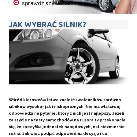
sprawdź szybki kalkulator OC
porównaj składki wszystkich
JAK WYBRAĆ SILNIK?
ubezpieczycieli w kilka minut
wybierz ubezpieczenie i kup online
Kalkulator OC
Wśród kierowców łatwo znaleźć zwolenników zarówno
silników wysoko- jak i niskoprężnych. Nie ma właściwej
odpowiedzi na pytanie, który z nich jest najlepszy. Jeżeli
zajrzycie na testy samochodów na Furora.tv przekonacie
się, że specyfika jednostek napędowych jest niezmiernie
różna. Jak więc podjąć odpowiednią decyzję i co