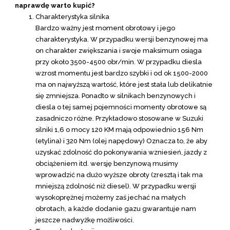
naprawdę warto kupić?
Charakterystyka silnika
Bardzo ważny jest moment obrotowy i jego
charakterystyka. W przypadku wersji benzynowej ma
on charakter zwiększania i swoje maksimum osiąga
przy około 3500-4500 obr/min. W przypadku diesla
wzrost momentu jest bardzo szybki i od ok 1500-2000
ma on najwyższą wartość, które jest stała lub delikatnie
się zmniejsza. Ponadto w silnikach benzynowych i
diesla o tej samej pojemności momenty obrotowe są
zasadniczo różne. Przykładowo stosowane w Suzuki
silniki 1,6 o mocy 120 KM mają odpowiednio 156 Nm
(etylina) i 320 Nm (olej napędowy) Oznacza to, że aby
uzyskać zdolność do pokonywania wzniesień, jazdy z
obciążeniem itd. wersję benzynową musimy
wprowadzić na dużo wyższe obroty (zresztą i tak ma
mniejszą zdolność niż diesel). W przypadku wersji
wysokoprężnej możemy zaś jechać na małych
obrotach, a każde dodanie gazu gwarantuje nam
jeszcze nadwyżkę możliwości.