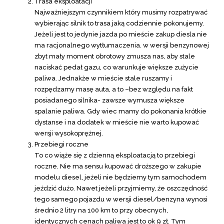
Trasa eksploatacji
Najważniejszym czynnikiem który musimy rozpatrywać
wybierając silnik to trasa jaką codziennie pokonujemy.
Jeżeli jest to jedynie jazda po mieście zakup diesla nie
ma racjonalnego wytłumaczenia. w wersji benzynowej
zbyt mały moment obrotowy zmusza nas, aby stale
naciskać pedał gazu, co warunkuje większe zużycie
paliwa. Jednakże w mieście stale ruszamy i
rozpędzamy masę auta, a to –bez względu na fakt
posiadanego silnika- zawsze wymusza większe
spalanie paliwa. Gdy wiec mamy do pokonania krótkie
dystanse i na dodatek w mieście nie warto kupować
wersji wysokoprężnej.
Przebiegi roczne
To co wiąże się z dzienną eksploatacją to przebiegi
roczne. Nie ma sensu kupować droższego w zakupie
modelu diesel, jeżeli nie będziemy tym samochodem
jeździć dużo. Nawet jeżeli przyjmiemy, że oszczędność
tego samego pojazdu w wersji diesel/benzyna wynosi
średnio 2 litry na 100 km to przy obecnych,
identycznych cenach paliwa jest to ok 9 zł. Tym